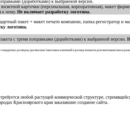
поправками (доработками) к выбранной версии.
т визитной карточки (персональная, корпоративная), макет фирм
) к нему.
Не включает разработку логотипа.
дартный пакет + макет печати компании, папка регистратор и ма
ку логотипа.
 пакета с тремя поправками (доработками) к выбранной версии.
Н
 стандартных договоров, при внесении Заказчиком изменений в договор взимается дополнительная плата в разме
и требуется любой растущей коммерческой структуре, стремящей
родах Красноярского края заказавшие создание сайта.