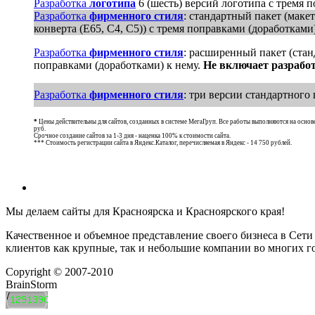
Разработка
логотипа
6 (шесть) версий логотипа с тремя 
Разработка
фирменного стиля
: стандартный пакет (маке
конверта (E65, C4, C5)) с тремя поправками (доработками
Разработка
фирменного стиля
: расширенный пакет (стан
поправками (доработками) к нему.
Не включает разработ
Разработка
фирменного стиля
: три версии стандартного
*
Цены действительны для сайтов, созданных в системе МегаГруп. Все работы выполняются на основе
руб.
Срочное создание сайтов за 1-3 дня - наценка 100% к стоимости сайта.
*** Стоимость регистрации сайта в Яндекс.Каталог, перечисляемая в Яндекс - 14 750 рублей.
Мы делаем сайты для Красноярска и Красноярского края!
Качественное и объемное представление своего бизнеса в Сет
клиентов как крупные, так и небольшие компании во многих го
Copyright © 2007-2010
BrainStorm