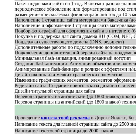
Пакет поддержки сайта на 1 год. Включает разовое напо
периодическое обновление или форматирование под стиль
размещение присылаемых файлов/прайс-листов до 10 в м
Наполнение 1 страницы сайта материалами Заказчика (до 1
Наполнение и оформление 1 страницы сайта материалами З
Подбор фотографий для оформления сайта в интернете (б
Покупка и поддержка для сайта домена RU (COM, NET, 
Поддержка существующего домена (DNS, редирект)
Дополнительные работы по подключению дополнительны
Подключение дополнительной версии сайта на поддомене 
Минимальная flash-анимация, анимированный логотип
Создание flash-анимации. Анимация объектов или элеме
Анимированные flash-баннеры и ролики с эффектами и/и
Дизайн иконок или мелких графических элементов
Изменение графических элементов, элементов оформлени
Редизайн сайта. Создание нового эскиза дизайна с внесе
Дизайн титульной страницы для сайта
Перевод страницы на английский (до 1800 знаков) просто
Перевод страницы на английский (до 1800 знаков) технич
Проведение
контекстной рекламы
в Директ.Яндекс, Бегу
Написание текста для главной страницы сайта до 2500 зн
Написание текстовой страницы до 2000 знаков