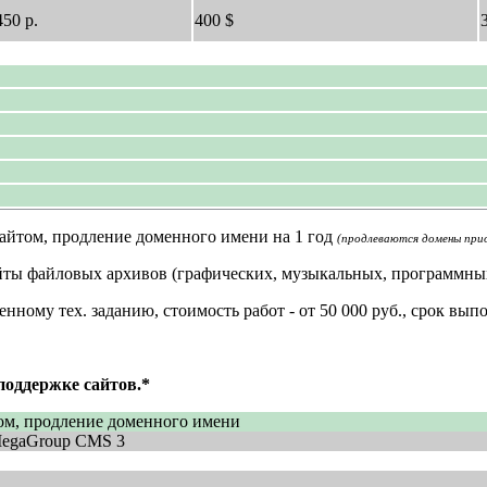
450 р.
400 $
сайтом, продление доменного имени на 1 год
(продлеваются домены прио
айты файловых архивов (графических, музыкальных, программных,
ному тех. заданию, стоимость работ - от 50 000 руб., срок вып
поддержке сайтов.*
том, продление доменного имени
MegaGroup CMS 3