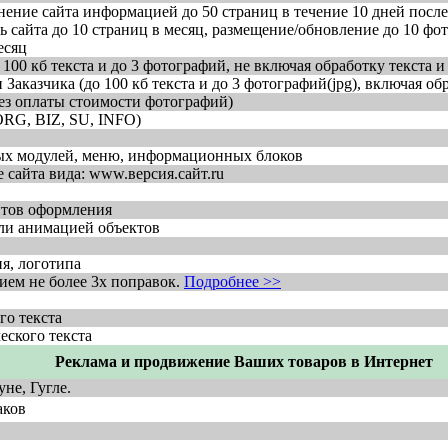
лнение сайта информацией до 50 страниц в течение 10 дней посл
 сайта до 10 страниц в месяц, размещение/обновление до 10 фот
есяц
00 кб текста и до 3 фотографий, не включая обработку текста и
аказчика (до 100 кб текста и до 3 фотографий(jpg), включая обр
ез оплаты стоимости фотографий)
ORG, BIZ, SU, INFO)
х модулей, меню, информационных блоков
сайта вида: www.версия.сайт.ru
нтов оформления
ли анимацией объектов
я, логотипа
нием не более 3х поправок.
Подробнее >>
го текста
еского текста
Реклама и продвижение Ваших товаров в Интернет
не, Гугле.
аков