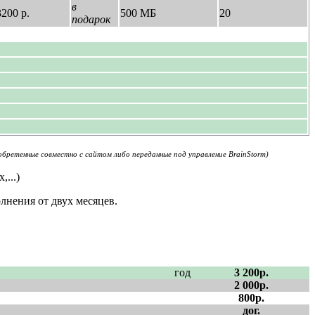
в
3200 р.
500 МБ
20
подарок
бретенные совместно с сайтом либо переданные под управление BrainStorm)
...)
олнения от двух месяцев.
год
3 200р.
2 000р.
800р.
дог.