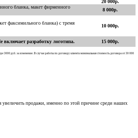
20 000р.
енного бланка, макет фирменного
8 000р.
кет факсимильного бланка) с тремя
10 000р.
е включает разработку логотипа.
15 000р.
ре 3000 руб. за изменение. В случае работы по договору клиента минимальная стоимость договора от 30 000
ся увеличить продажи, именно по этой причине среди наших